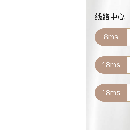
8ms
18ms
18ms