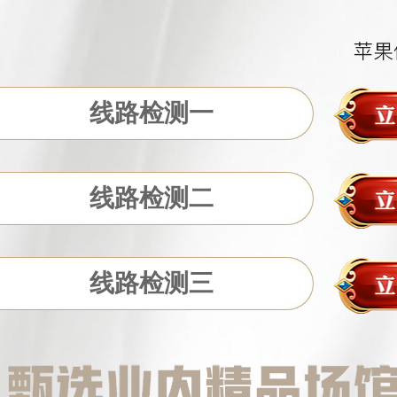
线路检测一
线路检测二
线路检测三